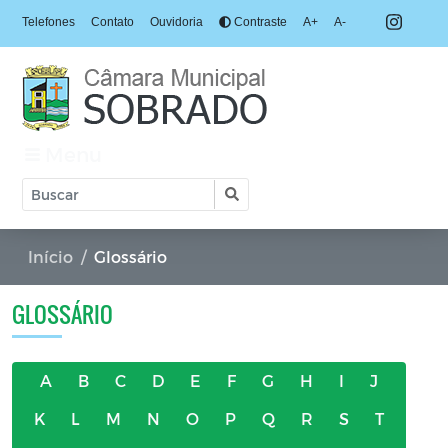
Telefones
Contato
Ouvidoria
Contraste
A+
A-
Menu
Início
Glossário
GLOSSÁRIO
A
B
C
D
E
F
G
H
I
J
K
L
M
N
O
P
Q
R
S
T