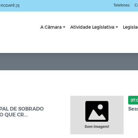
Telefones
C
 RODAPÉ [3]
A Câmara
Atividade Legislativa
Legisl
07.
PAL DE SOBRADO
Ses
 QUE CR...