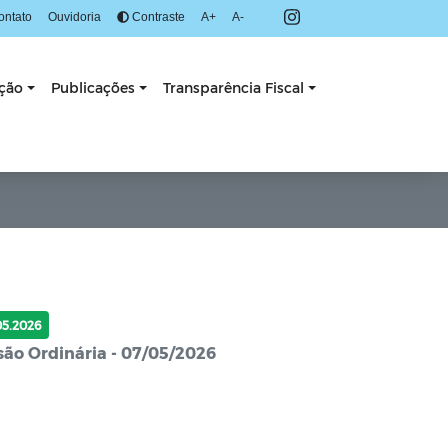
ontato
Ouvidoria
Contraste
A+
A-
ação
Publicações
Transparência Fiscal
05.2026
são Ordinária - 07/05/2026