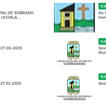
12.
PAL DE SOBRADO
Ao 
LEGISLA...
hom
12.
 27-03-2025
Ses
Mulh
13.
 27.02.2025
Ses