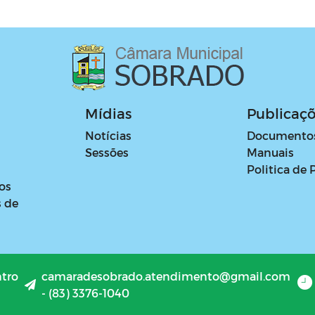
Mídias
Publicaç
Notícias
Documento
Sessões
Manuais
Politica de 
os
s de
ntro
camaradesobrado.atendimento@gmail.com
- (83) 3376-1040