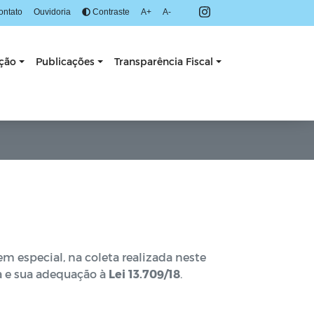
ontato
Ouvidoria
Contraste
A+
A-
ação
Publicações
Transparência Fiscal
m especial, na coleta realizada neste
a e sua adequação à
Lei 13.709/18
.