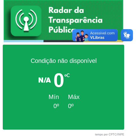
Condição não disponível
0
c
º
Mín
Máx
0º
0º
tempo por CPTC/INPE