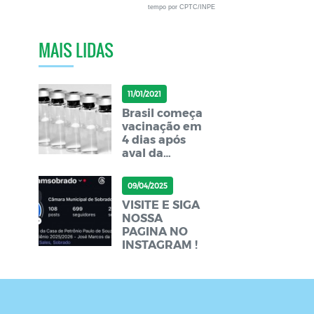
tempo por CPTC/INPE
MAIS LIDAS
11/01/2021
Brasil começa
vacinação em
4 dias após
aval da
Anvisa, diz
ministro
09/04/2025
VISITE E SIGA
NOSSA
PAGINA NO
INSTAGRAM !