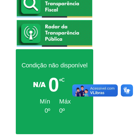
Condição não disponível
0
c
º
Mín
Máx
0º
0º