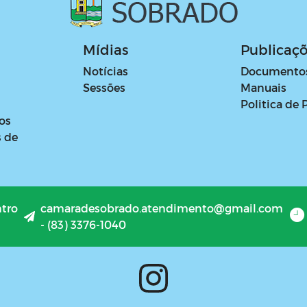
Mídias
Publicaç
Notícias
Documento
Sessões
Manuais
Politica de 
os
s de
ntro
camaradesobrado.atendimento@gmail.com
- (83) 3376-1040