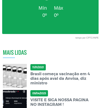
Mín
Máx
0º
0º
tempo por CPTC/INPE
MAIS LIDAS
11/01/2021
Brasil começa vacinação em 4
dias após aval da Anvisa, diz
ministro
09/04/2025
VISITE E SIGA NOSSA PAGINA
NO INSTAGRAM !