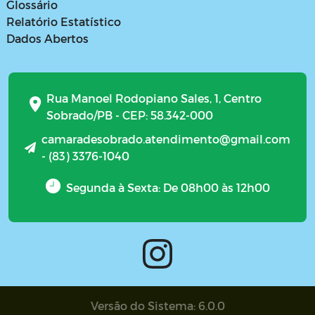
Glossário
Relatório Estatístico
Dados Abertos
Rua Manoel Rodopiano Sales, 1, Centro
Sobrado/PB - CEP: 58.342-000
camaradesobrado.atendimento@gmail.com
- (83) 3376-1040
Segunda à Sexta: De 08h00 às 12h00
Versão do Sistema: 6.0.0