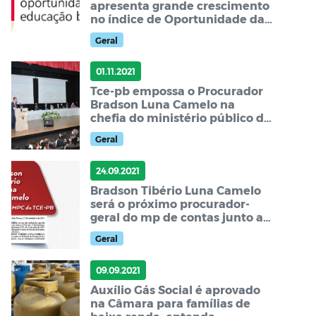
apresenta grande crescimento
no índice de Oportunidade da
Educação Brasileira – IOEB.
Geral
01.11.2021
Tce-pb empossa o Procurador
Bradson Luna Camelo na
chefia do ministério público de
contas
Geral
24.09.2021
Bradson Tibério Luna Camelo
será o próximo procurador-
geral do mp de contas junto ao
tce-PB.
Geral
09.09.2021
Auxílio Gás Social é aprovado
na Câmara para famílias de