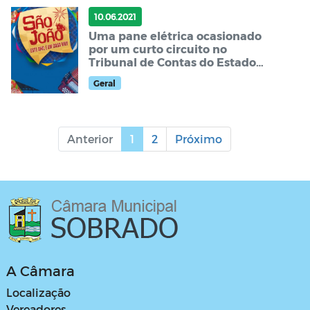
10.06.2021
Uma pane elétrica ocasionado
por um curto circuito no
Tribunal de Contas do Estado
deixou fora do ar o site do TCE,
Geral
o Po
Anterior
1
2
Próximo
A Câmara
Localização
Vereadores