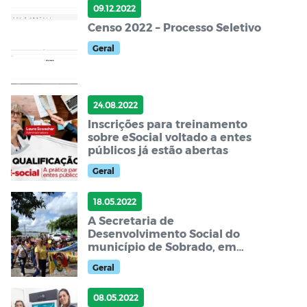
09.12.2022
Censo 2022 – Processo Seletivo
Geral
24.08.2022
Inscrições para treinamento
sobre eSocial voltado a entes
públicos já estão abertas
Geral
18.05.2022
A Secretaria de
Desenvolvimento Social do
município de Sobrado, em
parceria com a Secretaria de
Geral
Educação.
08.05.2022